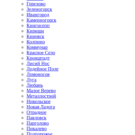
Горелово
Зеленогорск
Ивангород
Каменногорск
Кингисепп
Кириши
Кировск
Колпино
Коммунар
Красное Село
Кронштадт
Лисий Нос
Лодейное Поле
Ломоносов
Луга
Любань
Малое Верево
Металлострой
Никольское
Новая Ладога
Отрадное
Павловск
Парголово
Пикалево
Подпорожье