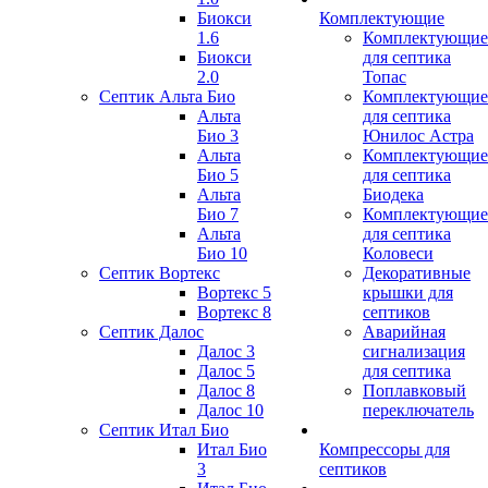
Биокси
Комплектующие
1.6
Комплектующие
Биокси
для септика
2.0
Топас
Септик Альта Био
Комплектующие
Альта
для септика
Био 3
Юнилос Астра
Альта
Комплектующие
Био 5
для септика
Альта
Биодека
Био 7
Комплектующие
Альта
для септика
Био 10
Коловеси
Септик Вортекс
Декоративные
Вортекс 5
крышки для
Вортекс 8
септиков
Септик Далос
Аварийная
Далос 3
сигнализация
Далос 5
для септика
Далос 8
Поплавковый
Далос 10
переключатель
Септик Итал Био
Итал Био
Компрессоры для
3
септиков