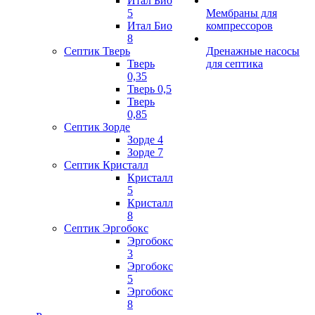
Итал Био
5
Мембраны для
Итал Био
компрессоров
8
Септик Тверь
Дренажные насосы
Тверь
для септика
0,35
Тверь 0,5
Тверь
0,85
Септик Зорде
Зорде 4
Зорде 7
Септик Кристалл
Кристалл
5
Кристалл
8
Септик Эргобокс
Эргобокс
3
Эргобокс
5
Эргобокс
8