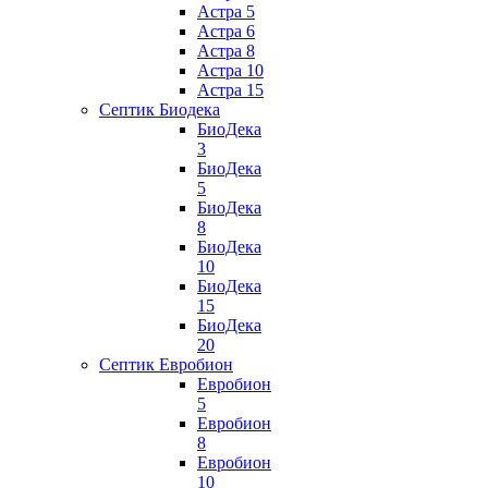
Астра 5
Астра 6
Астра 8
Астра 10
Астра 15
Септик Биодека
БиоДека
3
БиоДека
5
БиоДека
8
БиоДека
10
БиоДека
15
БиоДека
20
Септик Евробион
Евробион
5
Евробион
8
Евробион
10