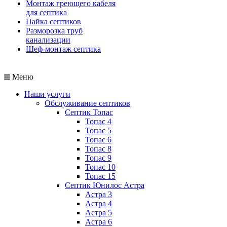
Монтаж греющего кабеля
для септика
Пайка септиков
Разморозка труб
канализации
Шеф-монтаж септика
Меню
Наши услуги
Обслуживание септиков
Септик Топас
Топас 4
Топас 5
Топас 6
Топас 8
Топас 9
Топас 10
Топас 15
Септик Юнилос Астра
Астра 3
Астра 4
Астра 5
Астра 6