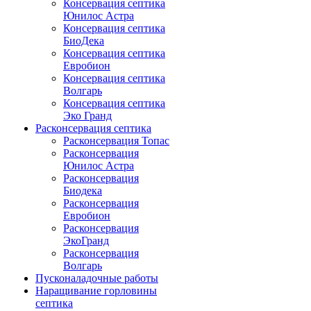
Консервация септика
Юнилос Астра
Консервация септика
БиоДека
Консервация септика
Евробион
Консервация септика
Волгарь
Консервация септика
Эко Гранд
Расконсервация септика
Расконсервация Топас
Расконсервация
Юнилос Астра
Расконсервация
Биодека
Расконсервация
Евробион
Расконсервация
ЭкоГранд
Расконсервация
Волгарь
Пусконаладочные работы
Наращивание горловины
септика