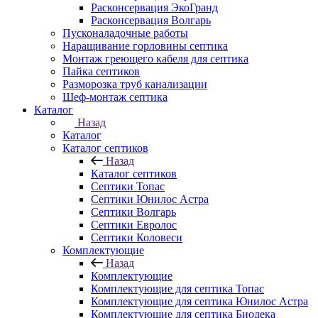
Расконсервация ЭкоГранд
Расконсервация Волгарь
Пусконаладочные работы
Наращивание горловины септика
Монтаж греющего кабеля для септика
Пайка септиков
Разморозка труб канализации
Шеф-монтаж септика
Каталог
Назад
Каталог
Каталог септиков
Назад
Каталог септиков
Септики Топас
Септики Юнилос Астра
Септики Волгарь
Септики Евролос
Септики Коловеси
Комплектующие
Назад
Комплектующие
Комплектующие для септика Топас
Комплектующие для септика Юнилос Астра
Комплектующие для септика Биодека