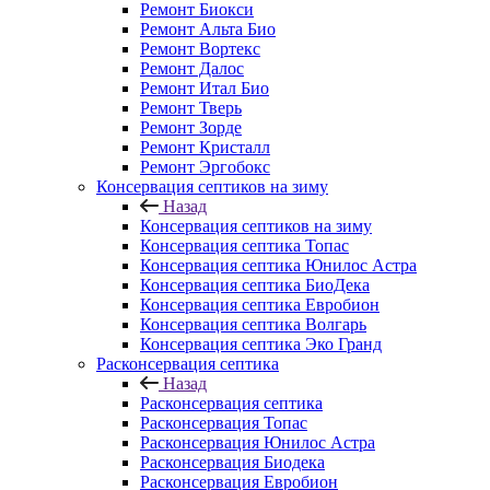
Ремонт Биокси
Ремонт Альта Био
Ремонт Вортекс
Ремонт Далос
Ремонт Итал Био
Ремонт Тверь
Ремонт Зорде
Ремонт Кристалл
Ремонт Эргобокс
Консервация септиков на зиму
Назад
Консервация септиков на зиму
Консервация септика Топас
Консервация септика Юнилос Астра
Консервация септика БиоДека
Консервация септика Евробион
Консервация септика Волгарь
Консервация септика Эко Гранд
Расконсервация септика
Назад
Расконсервация септика
Расконсервация Топас
Расконсервация Юнилос Астра
Расконсервация Биодека
Расконсервация Евробион