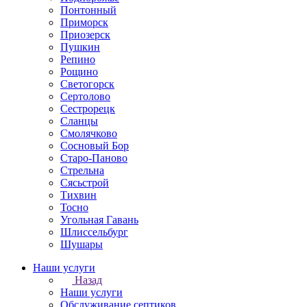
Понтонный
Приморск
Приозерск
Пушкин
Репино
Рощино
Светогорск
Сертолово
Сестрорецк
Сланцы
Смолячково
Сосновый Бор
Старо-Паново
Стрельна
Сясьстрой
Тихвин
Тосно
Угольная Гавань
Шлиссельбург
Шушары
Наши услуги
Назад
Наши услуги
Обслуживание септиков