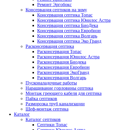
Ремонт Эргобокс
Консервация септиков на зиму
Консервация септика Топас
Консервация септика Юнилос Астра
Консервация септика БиоДека
Консервация септика Евробион
Консервация септика Волгарь
Консервация септика Эко Гранд
Расконсервация септика
Расконсервация Топас
Расконсервация Юнилос Астра
Расконсервация Биодека
Расконсервация Евробион
Расконсервация ЭкоГранд
Расконсервация Волгарь
Пусконаладочные работы
Наращивание горловины септика
Монтаж греющего кабеля для септика
Пайка септиков
Разморозка труб канализации
Шеф-монтаж септика
Каталог
Каталог септиков
Септики Топас
Септики Юнилос Астра