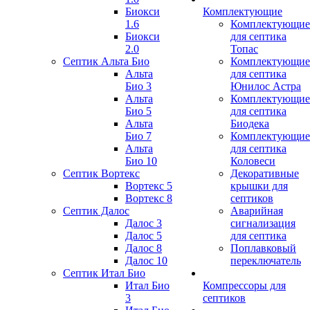
Биокси
Комплектующие
1.6
Комплектующие
Биокси
для септика
2.0
Топас
Септик Альта Био
Комплектующие
Альта
для септика
Био 3
Юнилос Астра
Альта
Комплектующие
Био 5
для септика
Альта
Биодека
Био 7
Комплектующие
Альта
для септика
Био 10
Коловеси
Септик Вортекс
Декоративные
Вортекс 5
крышки для
Вортекс 8
септиков
Септик Далос
Аварийная
Далос 3
сигнализация
Далос 5
для септика
Далос 8
Поплавковый
Далос 10
переключатель
Септик Итал Био
Итал Био
Компрессоры для
3
септиков