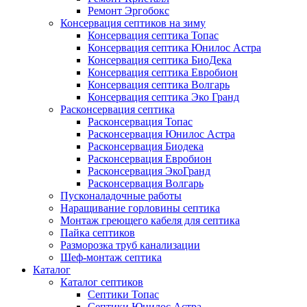
Ремонт Эргобокс
Консервация септиков на зиму
Консервация септика Топас
Консервация септика Юнилос Астра
Консервация септика БиоДека
Консервация септика Евробион
Консервация септика Волгарь
Консервация септика Эко Гранд
Расконсервация септика
Расконсервация Топас
Расконсервация Юнилос Астра
Расконсервация Биодека
Расконсервация Евробион
Расконсервация ЭкоГранд
Расконсервация Волгарь
Пусконаладочные работы
Наращивание горловины септика
Монтаж греющего кабеля для септика
Пайка септиков
Разморозка труб канализации
Шеф-монтаж септика
Каталог
Каталог септиков
Септики Топас
Септики Юнилос Астра