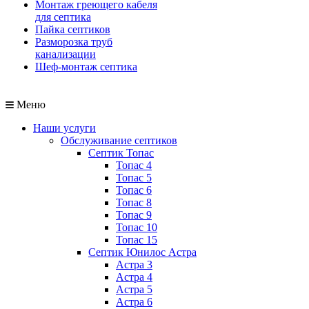
Монтаж греющего кабеля
для септика
Пайка септиков
Разморозка труб
канализации
Шеф-монтаж септика
Меню
Наши услуги
Обслуживание септиков
Септик Топас
Топас 4
Топас 5
Топас 6
Топас 8
Топас 9
Топас 10
Топас 15
Септик Юнилос Астра
Астра 3
Астра 4
Астра 5
Астра 6