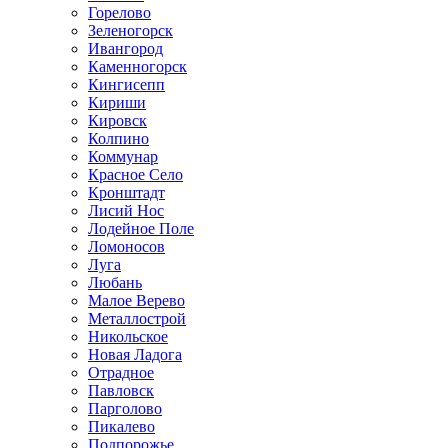
Горелово
Зеленогорск
Ивангород
Каменногорск
Кингисепп
Кириши
Кировск
Колпино
Коммунар
Красное Село
Кронштадт
Лисий Нос
Лодейное Поле
Ломоносов
Луга
Любань
Малое Верево
Металлострой
Никольское
Новая Ладога
Отрадное
Павловск
Парголово
Пикалево
Подпорожье