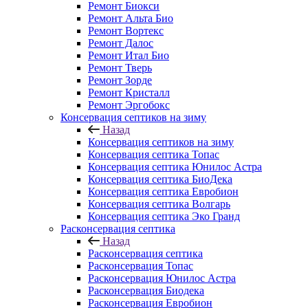
Ремонт Биокси
Ремонт Альта Био
Ремонт Вортекс
Ремонт Далос
Ремонт Итал Био
Ремонт Тверь
Ремонт Зорде
Ремонт Кристалл
Ремонт Эргобокс
Консервация септиков на зиму
Назад
Консервация септиков на зиму
Консервация септика Топас
Консервация септика Юнилос Астра
Консервация септика БиоДека
Консервация септика Евробион
Консервация септика Волгарь
Консервация септика Эко Гранд
Расконсервация септика
Назад
Расконсервация септика
Расконсервация Топас
Расконсервация Юнилос Астра
Расконсервация Биодека
Расконсервация Евробион