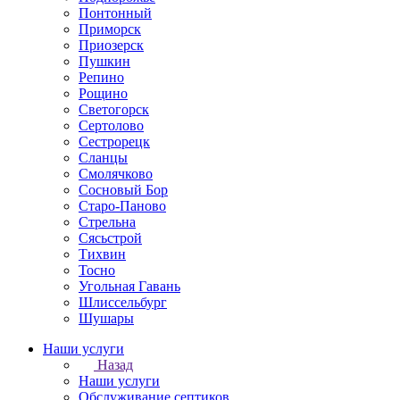
Понтонный
Приморск
Приозерск
Пушкин
Репино
Рощино
Светогорск
Сертолово
Сестрорецк
Сланцы
Смолячково
Сосновый Бор
Старо-Паново
Стрельна
Сясьстрой
Тихвин
Тосно
Угольная Гавань
Шлиссельбург
Шушары
Наши услуги
Назад
Наши услуги
Обслуживание септиков