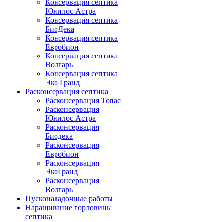
Консервация септика
Юнилос Астра
Консервация септика
БиоДека
Консервация септика
Евробион
Консервация септика
Волгарь
Консервация септика
Эко Гранд
Расконсервация септика
Расконсервация Топас
Расконсервация
Юнилос Астра
Расконсервация
Биодека
Расконсервация
Евробион
Расконсервация
ЭкоГранд
Расконсервация
Волгарь
Пусконаладочные работы
Наращивание горловины
септика