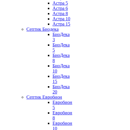
Астра 5
Астра 6
Астра 8
Астра 10
Астра 15
Септик Биодека
БиоДека
3
БиоДека
5
БиоДека
8
БиоДека
10
БиоДека
15
БиоДека
20
Септик Евробион
Евробион
5
Евробион
8
Евробион
10