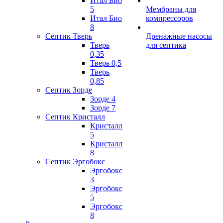
Итал Био
5
Мембраны для
Итал Био
компрессоров
8
Септик Тверь
Дренажные насосы
Тверь
для септика
0,35
Тверь 0,5
Тверь
0,85
Септик Зорде
Зорде 4
Зорде 7
Септик Кристалл
Кристалл
5
Кристалл
8
Септик Эргобокс
Эргобокс
3
Эргобокс
5
Эргобокс
8