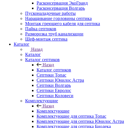
Расконсервация ЭкоГранд
Расконсервация Волгарь
Пусконаладочные работы
Наращивание горловины септика
Монтаж греющего кабеля для септика
Пайка септиков
Разморозка труб канализации
Шеф-монтаж септика
Каталог
Назад
Каталог
Каталог септиков
Назад
Каталог септиков
Септики Топас
Септики Юнилос Астра
Септики Волгарь
Септики Евролос
Септики Коловеси
Комплектующие
Назад
Комплектующие
Комплектующие для септика Топас
Комплектующие для септика Юнилос Астра
Комплектующие для септика Биодека